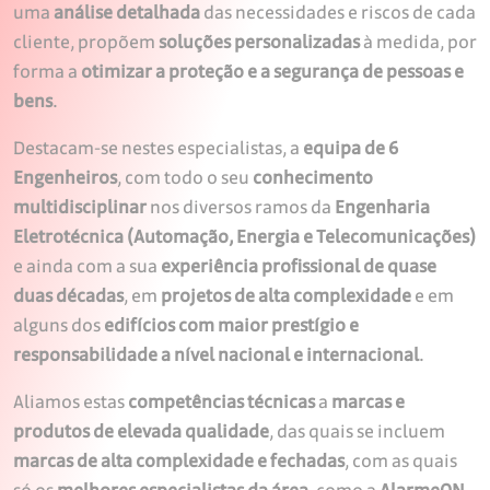
uma
análise detalhada
das necessidades e riscos de cada
cliente, propõem
soluções personalizadas
à medida, por
forma a
otimizar a proteção e a segurança de pessoas e
bens
.
Destacam-se nestes especialistas, a
equipa de 6
Engenheiros
, com todo o seu
conhecimento
multidisciplinar
nos diversos ramos da
Engenharia
Eletrotécnica (Automação, Energia e Telecomunicações)
e ainda com a sua
experiência profissional de quase
duas décadas
, em
projetos de alta complexidade
e em
alguns dos
edifícios com maior prestígio e
responsabilidade a nível nacional e internacional
.
Aliamos estas
competências técnicas
a
marcas e
produtos de elevada qualidade
, das quais se incluem
marcas de alta complexidade e fechadas
, com as quais